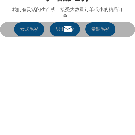
我们有灵活的生产线，接受大数量订单或小的精品订
单。
女式毛衫
男士毛衫
童装毛衫
easonhxh@shindai.cn
针织小商品
针梭织拼接毛衫