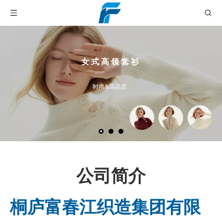
女 式 高 领 套 衫
时尚&高品质
公司简介
桐庐富春江织造集团有限