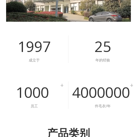
Loaded
:
Unmute
33.50%
1997
25
成立于
年的经验
+
+
1000
4000000
员工
件毛衣/年
产品类别